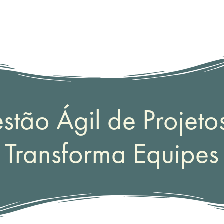
tão Ágil de Proje
Transforma Equipes