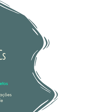
Cs
etos
zações
de