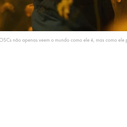
 OSCs não apenas veem o mundo como ele é, mas como ele p